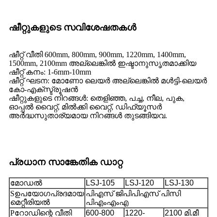
ഷീറ്റുകളുടെ സവിശേഷതകൾ
ഷീറ്റ് വീതി 600mm, 800mm, 900mm, 1220mm, 1400mm,
1500mm, 2100mm അല്ലെങ്കിൽ ഇഷ്ടാനുസൃതമാക്കിയ
ഷീറ്റ് കനം: 1-6mm-10mm
ഷീറ്റ് ഘടന: മോണോ ലെയർ അല്ലെങ്കിൽ മൾട്ടി-ലെയർ
കോ-എക്‌സ്ട്രൂഷൻ
ഷീറ്റുകളുടെ നിറങ്ങൾ: തെളിഞ്ഞ, പച്ച, നീല, പുക,
ഓപ്പൽ വൈറ്റ്, മിൽക്കി വൈറ്റ്, ഡിഫ്യൂസർ
അർദ്ധസുതാര്യമായ നിറങ്ങൾ തുടങ്ങിയവ.
പ്രധാന സാങ്കേതിക ഡാറ്റ
മോഡൽ
LSJ-105
LSJ-120
LSJ-130
S
ഉപയോഗപ്രദമായ
പിഎസ് ജിപിപിഎസ് പിസി
മെറ്റീരിയൽ
പിഎംഎംഎ
P
റോഡിന്റെ വീതി
600-800
1220-
2100 മി.മീ