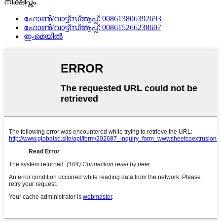
നിക്ഷിപ്തം.
ഫോൺ/വാട്ട്‌സ്ആപ്പ്: 008613806392693
ഫോൺ/വാട്ട്‌സ്ആപ്പ്: 008615266238607
ഇ-മെയിൽ