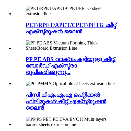
PET/RPET/APET/CPET/PETG ഷീറ്റ്
എക്സ്ട്രൂഷൻ ലൈൻ
PP PE ABS വാക്വം കട്ടിയുള്ള ഷീറ്റ്/
ബോർഡ് എക്സ്ട്രാ
രൂപീകരിക്കുന്നു...
പിസി പിഎംഎംഎ ഒപ്റ്റിക്കൽ
ഫിലിമുകൾ/ഷീറ്റ് എക്സ്ട്രൂഷൻ
ലൈൻ