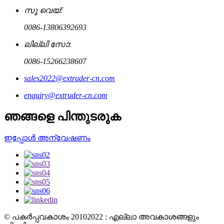
സൂ വെയ്:
0086-13806392693
ലില്ലി സോ:
0086-15266238607
sales2022@extruder-cn.com
enquiry@extruder-cn.com
ഞങ്ങളെ പിന്തുടരുക
ഇപ്പോൾ അന്വേഷണം
© പകർപ്പവകാശം 20102022 : എല്ലാ അവകാശങ്ങളും