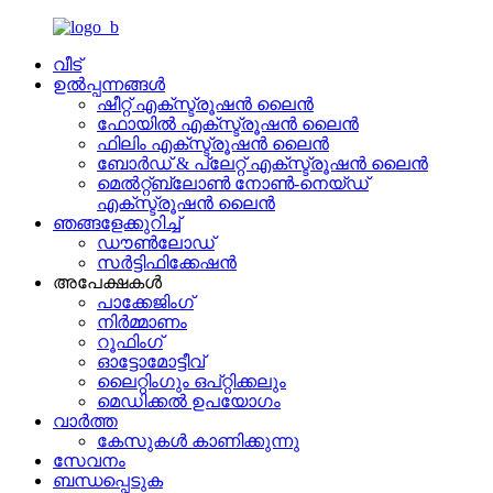
വീട്
ഉൽപ്പന്നങ്ങൾ
ഷീറ്റ് എക്സ്ട്രൂഷൻ ലൈൻ
ഫോയിൽ എക്സ്ട്രൂഷൻ ലൈൻ
ഫിലിം എക്സ്ട്രൂഷൻ ലൈൻ
ബോർഡ് & പ്ലേറ്റ് എക്സ്ട്രൂഷൻ ലൈൻ
മെൽറ്റ്ബ്ലോൺ നോൺ-നെയ്ഡ്
എക്സ്ട്രൂഷൻ ലൈൻ
ഞങ്ങളേക്കുറിച്ച്
ഡൗൺലോഡ്
സർട്ടിഫിക്കേഷൻ
അപേക്ഷകൾ
പാക്കേജിംഗ്
നിർമ്മാണം
റൂഫിംഗ്
ഓട്ടോമോട്ടീവ്
ലൈറ്റിംഗും ഒപ്റ്റിക്കലും
മെഡിക്കൽ ഉപയോഗം
വാർത്ത
കേസുകൾ കാണിക്കുന്നു
സേവനം
ബന്ധപ്പെടുക