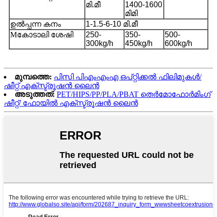
മി.മീ
1400-1600
മിമി
ഉൽപ്പന്ന കനം
1-1.5-6-10 മി.മീ
M
കോടാലി ശേഷി
250-
350-
500-
300kg/h
450kg/h
600kg/h
മുമ്പത്തെ:
പിസി പിഎംഎംഎ ഒപ്റ്റിക്കൽ ഫിലിമുകൾ/
ഷീറ്റ് എക്സ്ട്രൂഷൻ ലൈൻ
അടുത്തത്:
PET/HIPS/PP/PLA/PBAT തെർമോഫോർമിംഗ്
ഷീറ്റ്/ ഫോയിൽ എക്സ്ട്രൂഷൻ ലൈൻ