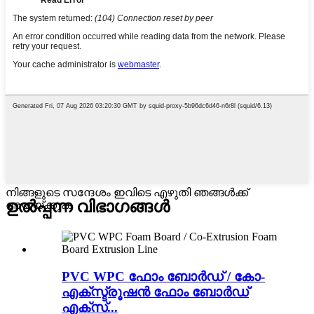
നിങ്ങളുടെ സന്ദേശം ഇവിടെ എഴുതി ഞങ്ങൾക്ക്
ഉൽപ്പന്ന വിഭാഗങ്ങൾ
അയയ്ക്കുക
PVC WPC ഫോം ബോർഡ് / കോ-
എക്‌സ്ട്രൂഷൻ ഫോം ബോർഡ്
എക്‌സ്...