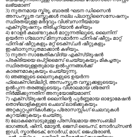
ലഭ്യമാണ്
3) നൂതനമായ സ്ക്രൂ, ബാരൽ ഘടന ഡിസൈൻ
അസംസ്കൃത വസ്തുക്കൾ നല്ല പ്ലാസ്റ്റിസൈസേഷനും
സ്ഥിരതയുള്ള മർദ്ദവും വിശ്വസനീയമായ
എക്സ്ട്രൂഷനും തിരിച്ചറിയാൻ കഴിയും
4) റോളർ കലണ്ടറുകൾ മാറ്റുന്നതിലൂടെ, ലൈനിന്
ഉയർന്ന ഗ്ലോസ് മിനുസമാർന്ന ഫിനിഷ് ഷീറ്റും മാറ്റ്
ഫിനിഷ് ഷീറ്റുകളും മറ്റ് ടെക്സ്ചർ ഷീറ്റുകളും
ഇഷ്‌ടാനുസൃതമാക്കാൻ കഴിയും.
5) നൂതന സാങ്കേതികവിദ്യ എക്‌സ്‌ട്രൂഷൻ
പ്രക്രിയയെ ഒപ്റ്റിമൈസ് ചെയ്യുകയും മികച്ചതും
സ്ഥിരതയുള്ളതുമായ ഉൽപ്പന്നങ്ങൾക്ക്
കാരണമാകുകയും ചെയ്യുന്നു.
6) ഞങ്ങളുടെ ലൈനുകളുടെ ഉയർന്ന
ഫ്ലെക്സിബിലിറ്റി, അസംസ്കൃത വസ്തുക്കളുടെയും
ഉൽപ്പന്ന തരങ്ങളുടെയും വിശാലമായ ശ്രേണി
നിർമ്മിക്കുന്നതിന് അനുയോജ്യമാണ്.
7) എക്‌സ്‌ട്രൂഷൻ ലൈനിന്റെ പൂർണ്ണമായ ഓട്ടോമേഷൻ
തൊഴിലാളികളുടെ ചെലവ് ലാഭിക്കുകയും
അറ്റകുറ്റപ്പണികൾക്കും പ്രോസസ്സിംഗ് ചെലവുകൾ
കുറയ്ക്കുകയും ചെയ്തു.
8) ലോകമെമ്പാടുമുള്ള പ്രസിദ്ധമായ അസംബ്ലി
ഭാഗങ്ങൾ, ഷിനി, മോട്ടൻ, ജെസി ടൈംസ്, നോർഡ്സൺ
ഇഡി, സ്കാൻടെക്, നോർഡ്, മാഗ്, ജെഫ്രോൺ,