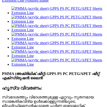
PMMA (അക്രിലിക് ഷീറ്റ്) GPPS PS PC PETG/APET ഷീറ്റ്
എക്‌സ്‌ട്രൂഷൻ ലൈൻ
ഹൃസ്വ വിവരണം:
സ്വദേശത്തും വിദേശത്തുമുള്ള ഏറ്റവും നൂതനമായ
സാങ്കേതികവിദ്യ ഉൾക്കൊള്ളുന്നതിലൂടെ,
ലീഡർ
ഡിസൈൻ
കൂടാതെ പൂർണ്ണ ഓട്ടോമാറ്റിക്