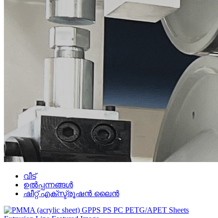
വീട്
ഉൽപ്പന്നങ്ങൾ
ഷീറ്റ് എക്സ്ട്രൂഷൻ ലൈൻ