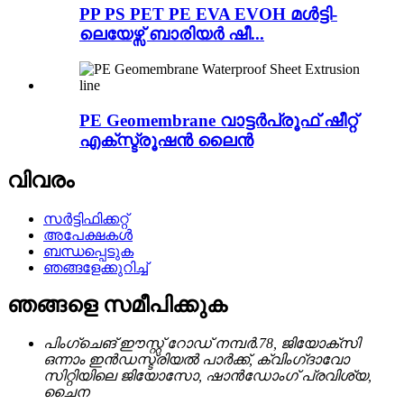
PP PS PET PE EVA EVOH മൾട്ടി-
ലെയേഴ്സ് ബാരിയർ ഷീ...
PE Geomembrane വാട്ടർപ്രൂഫ് ഷീറ്റ്
എക്സ്ട്രൂഷൻ ലൈൻ
വിവരം
സർട്ടിഫിക്കറ്റ്
അപേക്ഷകൾ
ബന്ധപ്പെടുക
ഞങ്ങളേക്കുറിച്ച്
ഞങ്ങളെ സമീപിക്കുക
പിംഗ്‌ചെങ് ഈസ്റ്റ് റോഡ് നമ്പർ.78, ജിയോക്‌സി
ഒന്നാം ഇൻഡസ്ട്രിയൽ പാർക്ക്, ക്വിംഗ്‌ദാവോ
സിറ്റിയിലെ ജിയോസോ, ഷാൻഡോംഗ് പ്രവിശ്യ,
ചൈന